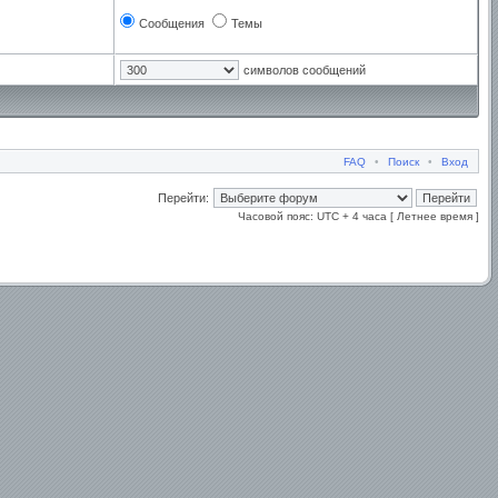
Сообщения
Темы
символов сообщений
FAQ
•
Поиск
•
Вход
Перейти:
Часовой пояс: UTC + 4 часа [ Летнее время ]