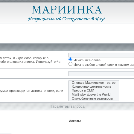
льтатах, и
-
для слов, которых в
Искать все слова
юбого слова из списка. Используйте
*
в
Искать любое слово/поиск с языком з
румах производится автоматически, если
Параметры запроса
Искать: