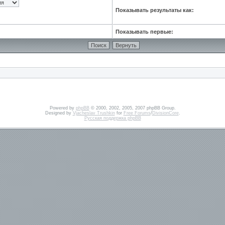
Показывать результаты как:
Показывать первые:
Powered by
phpBB
© 2000, 2002, 2005, 2007 phpBB Group.
Designed by
Vjacheslav Trushkin
for
Free Forums
/
DivisionCore
.
Русская поддержка phpBB