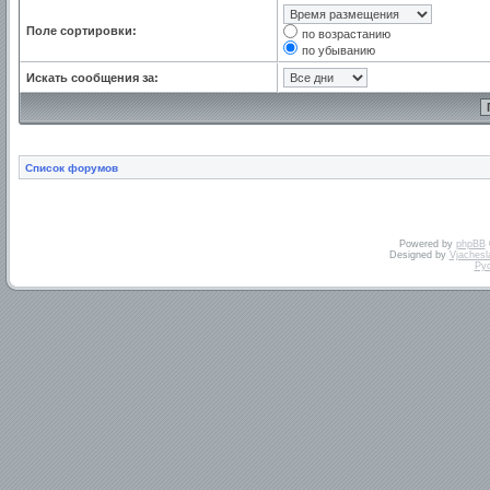
Поле сортировки:
по возрастанию
по убыванию
Искать сообщения за:
Список форумов
Powered by
phpBB
Designed by
Vjachesl
Ру