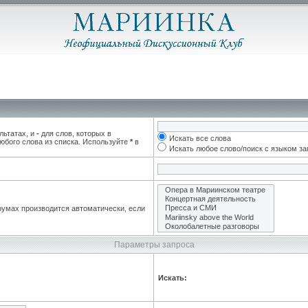
льтатах, и
-
для слов, которых в
Искать все слова
юбого слова из списка. Используйте
*
в
Искать любое слово/поиск с языком з
румах производится автоматически, если
Параметры запроса
Искать: