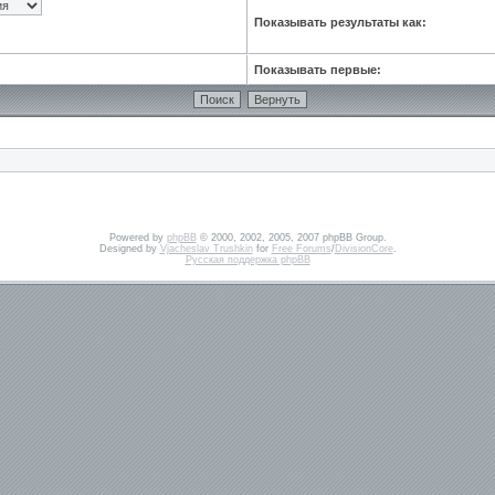
Показывать результаты как:
Показывать первые:
Powered by
phpBB
© 2000, 2002, 2005, 2007 phpBB Group.
Designed by
Vjacheslav Trushkin
for
Free Forums
/
DivisionCore
.
Русская поддержка phpBB