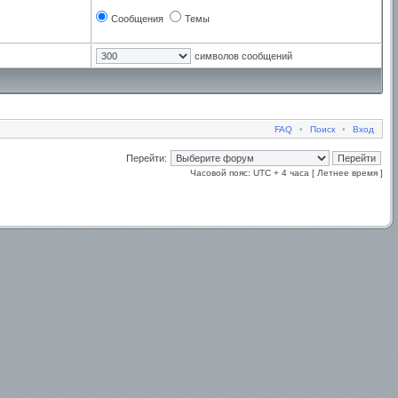
Сообщения
Темы
символов сообщений
FAQ
•
Поиск
•
Вход
Перейти:
Часовой пояс: UTC + 4 часа [ Летнее время ]