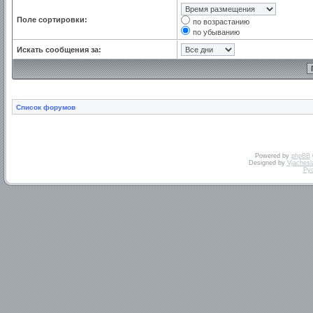
Поле сортировки:
по возрастанию
по убыванию
Искать сообщения за:
Список форумов
Powered by
phpBB
Designed by
Vjachesl
Ру