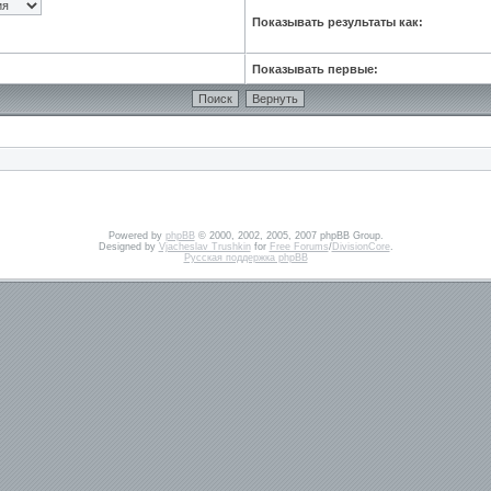
Показывать результаты как:
Показывать первые:
Powered by
phpBB
© 2000, 2002, 2005, 2007 phpBB Group.
Designed by
Vjacheslav Trushkin
for
Free Forums
/
DivisionCore
.
Русская поддержка phpBB