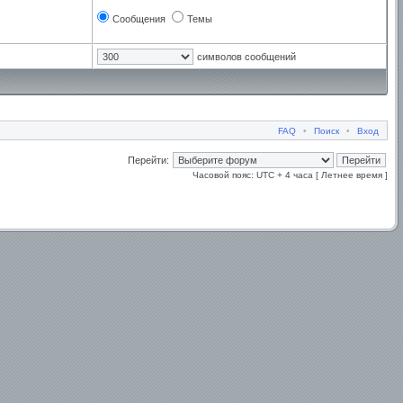
Сообщения
Темы
символов сообщений
FAQ
•
Поиск
•
Вход
Перейти:
Часовой пояс: UTC + 4 часа [ Летнее время ]