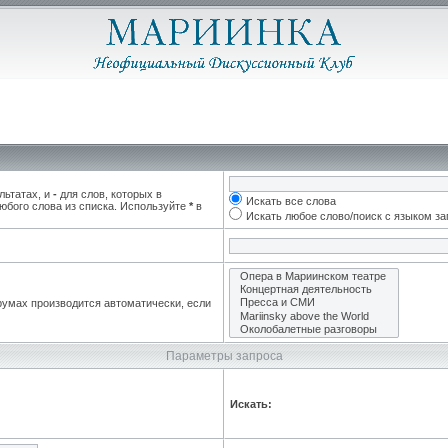
льтатах, и
-
для слов, которых в
Искать все слова
юбого слова из списка. Используйте
*
в
Искать любое слово/поиск с языком з
румах производится автоматически, если
Параметры запроса
Искать: