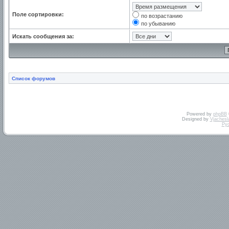
Поле сортировки:
по возрастанию
по убыванию
Искать сообщения за:
Список форумов
Powered by
phpBB
Designed by
Vjachesl
Ру