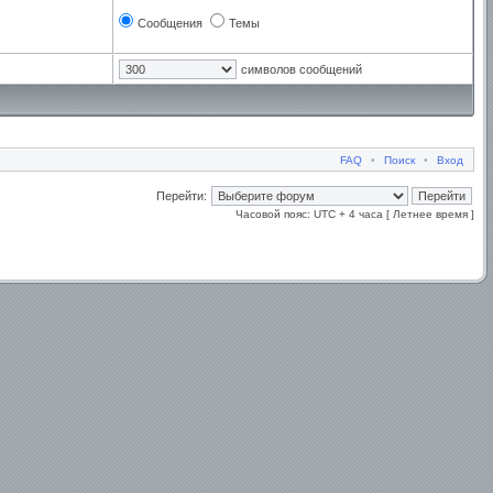
Сообщения
Темы
символов сообщений
FAQ
•
Поиск
•
Вход
Перейти:
Часовой пояс: UTC + 4 часа [ Летнее время ]