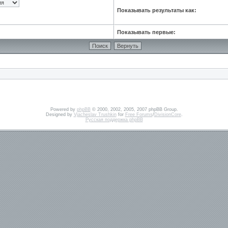
Показывать результаты как:
Показывать первые:
Powered by
phpBB
© 2000, 2002, 2005, 2007 phpBB Group.
Designed by
Vjacheslav Trushkin
for
Free Forums
/
DivisionCore
.
Русская поддержка phpBB