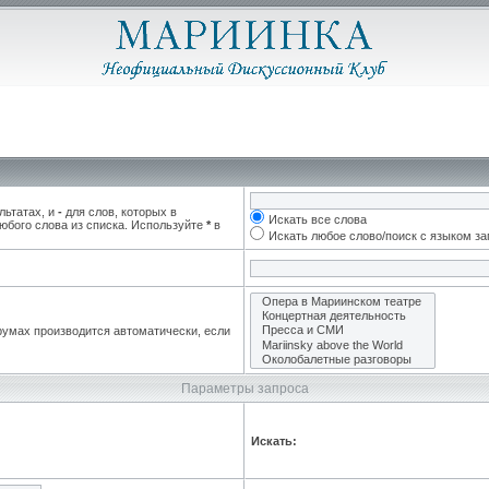
льтатах, и
-
для слов, которых в
Искать все слова
юбого слова из списка. Используйте
*
в
Искать любое слово/поиск с языком з
румах производится автоматически, если
Параметры запроса
Искать: