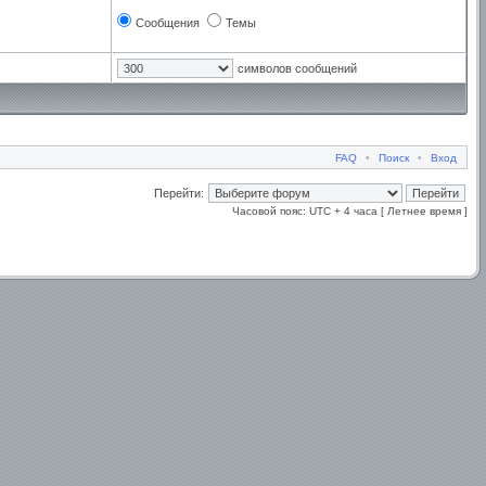
Сообщения
Темы
символов сообщений
FAQ
•
Поиск
•
Вход
Перейти:
Часовой пояс: UTC + 4 часа [ Летнее время ]