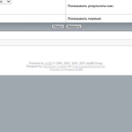
Показывать результаты как:
Показывать первые:
Powered by
phpBB
© 2000, 2002, 2005, 2007 phpBB Group.
Designed by
Vjacheslav Trushkin
for
Free Forums
/
DivisionCore
.
Русская поддержка phpBB