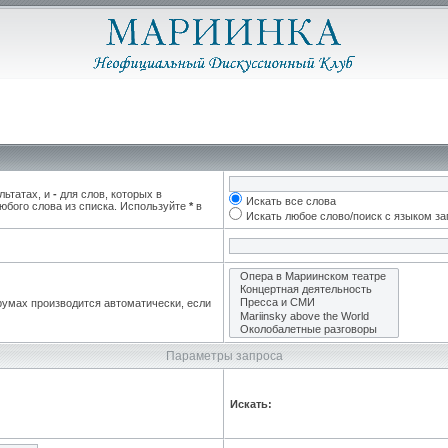
льтатах, и
-
для слов, которых в
Искать все слова
юбого слова из списка. Используйте
*
в
Искать любое слово/поиск с языком з
румах производится автоматически, если
Параметры запроса
Искать: