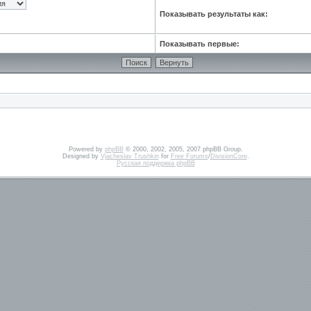
Показывать результаты как:
Показывать первые:
Powered by
phpBB
© 2000, 2002, 2005, 2007 phpBB Group.
Designed by
Vjacheslav Trushkin
for
Free Forums
/
DivisionCore
.
Русская поддержка phpBB