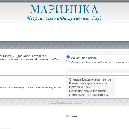
льтатах, и
-
для слов, которых в
Искать все слова
юбого слова из списка. Используйте
*
в
Искать любое слово/поиск с языком з
румах производится автоматически, если
Параметры запроса
Искать: