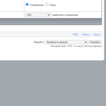
Сообщения
Темы
символов сообщений
FAQ
•
Поиск
•
Вход
Перейти:
Часовой пояс: UTC + 4 часа [ Летнее время ]