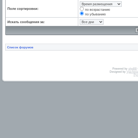
Поле сортировки:
по возрастанию
по убыванию
Искать сообщения за:
Список форумов
Powered by
phpBB
Designed by
Vjachesl
Ру