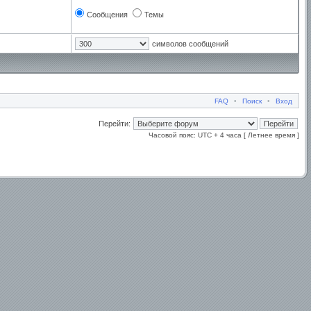
Сообщения
Темы
символов сообщений
FAQ
•
Поиск
•
Вход
Перейти:
Часовой пояс: UTC + 4 часа [ Летнее время ]