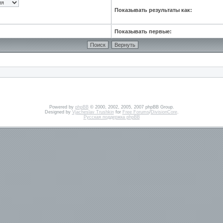
Показывать результаты как:
Показывать первые:
Powered by
phpBB
© 2000, 2002, 2005, 2007 phpBB Group.
Designed by
Vjacheslav Trushkin
for
Free Forums
/
DivisionCore
.
Русская поддержка phpBB