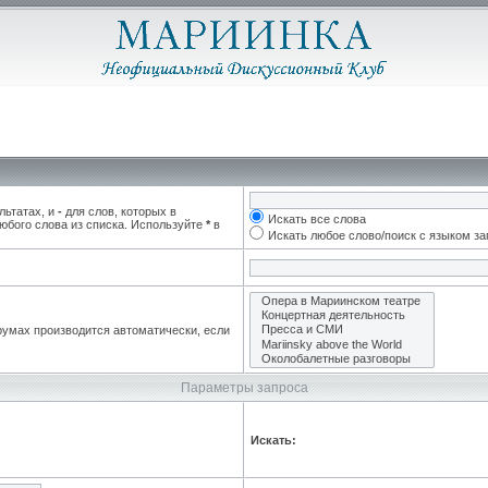
льтатах, и
-
для слов, которых в
Искать все слова
юбого слова из списка. Используйте
*
в
Искать любое слово/поиск с языком з
румах производится автоматически, если
Параметры запроса
Искать: