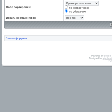
Поле сортировки:
по возрастанию
по убыванию
Искать сообщения за:
Список форумов
Powered by
phpBB
Designed by
Vjachesl
Ру