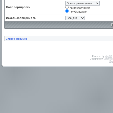
Поле сортировки:
по возрастанию
по убыванию
Искать сообщения за:
Список форумов
Powered by
phpBB
Designed by
Vjachesl
Ру