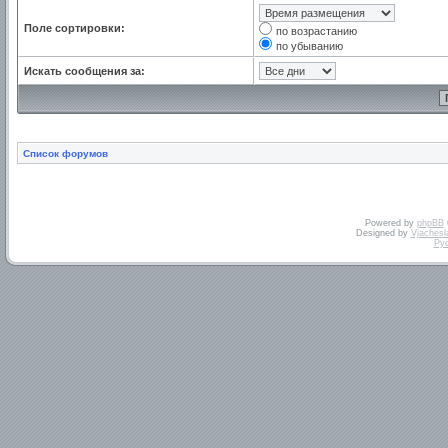
Поле сортировки:
по возрастанию
по убыванию
Искать сообщения за:
Список форумов
Powered by
phpBB
Designed by
Vjachesl
Ру