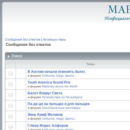
Сообщения без ответов
|
Активные темы
Сообщения без ответов
Поиск
Темы
В Англии начали отменять балет.
в форуме
События, люди, факты...
Youth America Grand Prix
в форуме
Mariinsky above the World
Балет Вокруг Света
в форуме
Путешествие из Петербурга
Па-де-де на пальцах и для пальцев
в форуме
Околобалетные разговоры
Умер Ариф Меликов
в форуме
События, люди, факты...
Умер Жорес Алферов
в форуме
События, люди, факты...