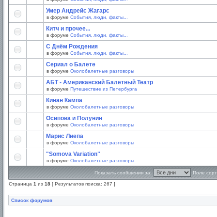
Умер Андрейс Жагарс
в форуме
События, люди, факты...
Китч и прочее...
в форуме
События, люди, факты...
С Днём Рождения
в форуме
События, люди, факты...
Сериал о Балете
в форуме
Околобалетные разговоры
АБТ - Американский Балетный Театр
в форуме
Путешествие из Петербурга
Кинан Кампа
в форуме
Околобалетные разговоры
Осипова и Полунин
в форуме
Околобалетные разговоры
Марис Лиепа
в форуме
Околобалетные разговоры
"Somova Variation"
в форуме
Околобалетные разговоры
Показать сообщения за:
Поле сорт
Страница
1
из
18
[ Результатов поиска: 267 ]
Список форумов