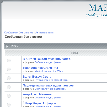
Сообщения без ответов
|
Активные темы
Сообщения без ответов
Поиск
Темы
В Англии начали отменять балет.
в форуме
События, люди, факты...
Youth America Grand Prix
в форуме
Mariinsky above the World
Балет Вокруг Света
в форуме
Путешествие из Петербурга
Па-де-де на пальцах и для пальцев
в форуме
Околобалетные разговоры
Умер Ариф Меликов
в форуме
События, люди, факты...
Умер Жорес Алферов
в форуме
События, люди, факты...