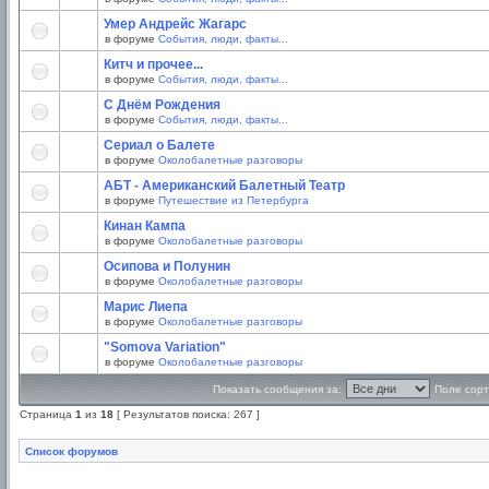
Умер Андрейс Жагарс
в форуме
События, люди, факты...
Китч и прочее...
в форуме
События, люди, факты...
С Днём Рождения
в форуме
События, люди, факты...
Сериал о Балете
в форуме
Околобалетные разговоры
АБТ - Американский Балетный Театр
в форуме
Путешествие из Петербурга
Кинан Кампа
в форуме
Околобалетные разговоры
Осипова и Полунин
в форуме
Околобалетные разговоры
Марис Лиепа
в форуме
Околобалетные разговоры
"Somova Variation"
в форуме
Околобалетные разговоры
Показать сообщения за:
Поле сорт
Страница
1
из
18
[ Результатов поиска: 267 ]
Список форумов