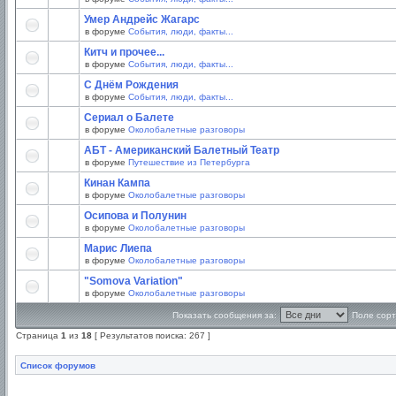
Умер Андрейс Жагарс
в форуме
События, люди, факты...
Китч и прочее...
в форуме
События, люди, факты...
С Днём Рождения
в форуме
События, люди, факты...
Сериал о Балете
в форуме
Околобалетные разговоры
АБТ - Американский Балетный Театр
в форуме
Путешествие из Петербурга
Кинан Кампа
в форуме
Околобалетные разговоры
Осипова и Полунин
в форуме
Околобалетные разговоры
Марис Лиепа
в форуме
Околобалетные разговоры
"Somova Variation"
в форуме
Околобалетные разговоры
Показать сообщения за:
Поле сорт
Страница
1
из
18
[ Результатов поиска: 267 ]
Список форумов