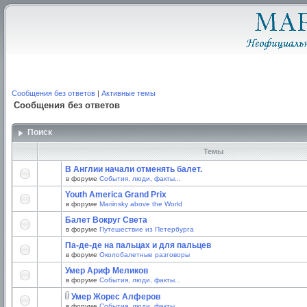
Сообщения без ответов
|
Активные темы
Сообщения без ответов
Поиск
Темы
В Англии начали отменять балет.
в форуме
События, люди, факты...
Youth America Grand Prix
в форуме
Mariinsky above the World
Балет Вокруг Света
в форуме
Путешествие из Петербурга
Па-де-де на пальцах и для пальцев
в форуме
Околобалетные разговоры
Умер Ариф Меликов
в форуме
События, люди, факты...
Умер Жорес Алферов
в форуме
События, люди, факты...