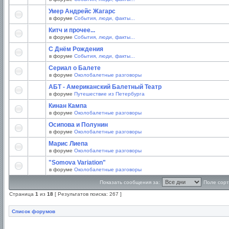
Умер Андрейс Жагарс
в форуме
События, люди, факты...
Китч и прочее...
в форуме
События, люди, факты...
С Днём Рождения
в форуме
События, люди, факты...
Сериал о Балете
в форуме
Околобалетные разговоры
АБТ - Американский Балетный Театр
в форуме
Путешествие из Петербурга
Кинан Кампа
в форуме
Околобалетные разговоры
Осипова и Полунин
в форуме
Околобалетные разговоры
Марис Лиепа
в форуме
Околобалетные разговоры
"Somova Variation"
в форуме
Околобалетные разговоры
Показать сообщения за:
Поле сорт
Страница
1
из
18
[ Результатов поиска: 267 ]
Список форумов