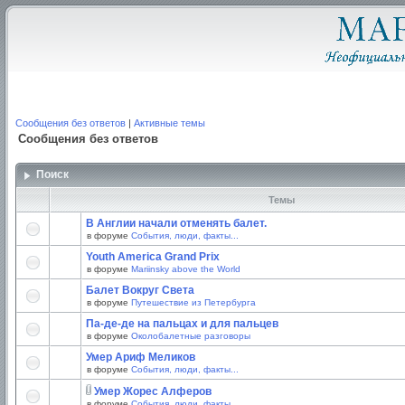
Сообщения без ответов
|
Активные темы
Сообщения без ответов
Поиск
Темы
В Англии начали отменять балет.
в форуме
События, люди, факты...
Youth America Grand Prix
в форуме
Mariinsky above the World
Балет Вокруг Света
в форуме
Путешествие из Петербурга
Па-де-де на пальцах и для пальцев
в форуме
Околобалетные разговоры
Умер Ариф Меликов
в форуме
События, люди, факты...
Умер Жорес Алферов
в форуме
События, люди, факты...