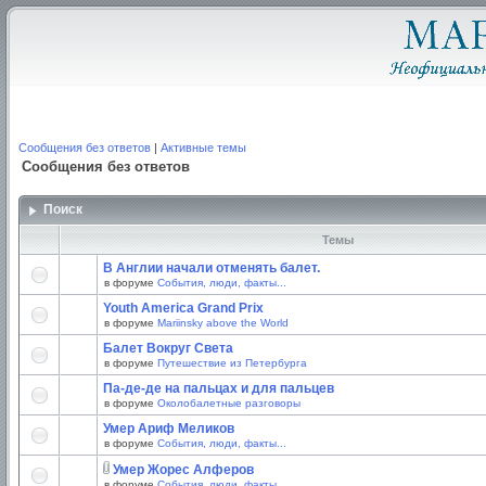
Сообщения без ответов
|
Активные темы
Сообщения без ответов
Поиск
Темы
В Англии начали отменять балет.
в форуме
События, люди, факты...
Youth America Grand Prix
в форуме
Mariinsky above the World
Балет Вокруг Света
в форуме
Путешествие из Петербурга
Па-де-де на пальцах и для пальцев
в форуме
Околобалетные разговоры
Умер Ариф Меликов
в форуме
События, люди, факты...
Умер Жорес Алферов
в форуме
События, люди, факты...