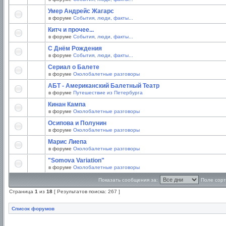
Умер Андрейс Жагарс
в форуме
События, люди, факты...
Китч и прочее...
в форуме
События, люди, факты...
С Днём Рождения
в форуме
События, люди, факты...
Сериал о Балете
в форуме
Околобалетные разговоры
АБТ - Американский Балетный Театр
в форуме
Путешествие из Петербурга
Кинан Кампа
в форуме
Околобалетные разговоры
Осипова и Полунин
в форуме
Околобалетные разговоры
Марис Лиепа
в форуме
Околобалетные разговоры
"Somova Variation"
в форуме
Околобалетные разговоры
Показать сообщения за:
Поле сорт
Страница
1
из
18
[ Результатов поиска: 267 ]
Список форумов