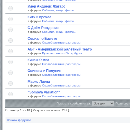
Умер Андрейс Жагарс
в форуме
События, люди, факты...
Китч и прочее...
в форуме
События, люди, факты...
С Днём Рождения
в форуме
События, люди, факты...
Сериал о Балете
в форуме
Околобалетные разговоры
АБТ - Американский Балетный Театр
в форуме
Путешествие из Петербурга
Кинан Кампа
в форуме
Околобалетные разговоры
Осипова и Полунин
в форуме
Околобалетные разговоры
Марис Лиепа
в форуме
Околобалетные разговоры
"Somova Variation"
в форуме
Околобалетные разговоры
Показать сообщения за:
Поле сорт
Страница
1
из
18
[ Результатов поиска: 267 ]
Список форумов