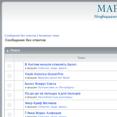
Сообщения без ответов
|
Активные темы
Сообщения без ответов
Поиск
Темы
В Англии начали отменять балет.
в форуме
События, люди, факты...
Youth America Grand Prix
в форуме
Mariinsky above the World
Балет Вокруг Света
в форуме
Путешествие из Петербурга
Па-де-де на пальцах и для пальцев
в форуме
Околобалетные разговоры
Умер Ариф Меликов
в форуме
События, люди, факты...
Умер Жорес Алферов
в форуме
События, люди, факты...