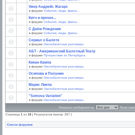
Умер Андрейс Жагарс
в форуме
События, люди, факты...
Китч и прочее...
в форуме
События, люди, факты...
С Днём Рождения
в форуме
События, люди, факты...
Сериал о Балете
в форуме
Околобалетные разговоры
АБТ - Американский Балетный Театр
в форуме
Путешествие из Петербурга
Кинан Кампа
в форуме
Околобалетные разговоры
Осипова и Полунин
в форуме
Околобалетные разговоры
Марис Лиепа
в форуме
Околобалетные разговоры
"Somova Variation"
в форуме
Околобалетные разговоры
Показать сообщения за:
Поле сорт
Страница
1
из
18
[ Результатов поиска: 267 ]
Список форумов