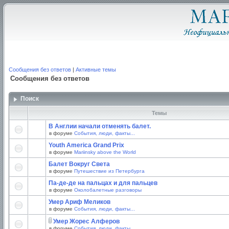
Сообщения без ответов
|
Активные темы
Сообщения без ответов
Поиск
Темы
В Англии начали отменять балет.
в форуме
События, люди, факты...
Youth America Grand Prix
в форуме
Mariinsky above the World
Балет Вокруг Света
в форуме
Путешествие из Петербурга
Па-де-де на пальцах и для пальцев
в форуме
Околобалетные разговоры
Умер Ариф Меликов
в форуме
События, люди, факты...
Умер Жорес Алферов
в форуме
События, люди, факты...