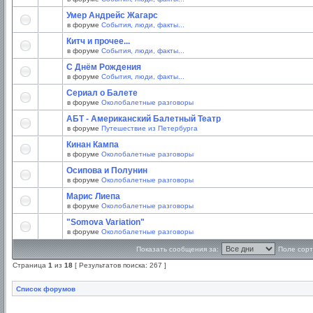
Умер Андрейс Жагарс
в форуме
События, люди, факты...
Китч и прочее...
в форуме
События, люди, факты...
С Днём Рождения
в форуме
События, люди, факты...
Сериал о Балете
в форуме
Околобалетные разговоры
АБТ - Американский Балетный Театр
в форуме
Путешествие из Петербурга
Кинан Кампа
в форуме
Околобалетные разговоры
Осипова и Полунин
в форуме
Околобалетные разговоры
Марис Лиепа
в форуме
Околобалетные разговоры
"Somova Variation"
в форуме
Околобалетные разговоры
Показать сообщения за:
Поле сорт
Страница
1
из
18
[ Результатов поиска: 267 ]
Список форумов