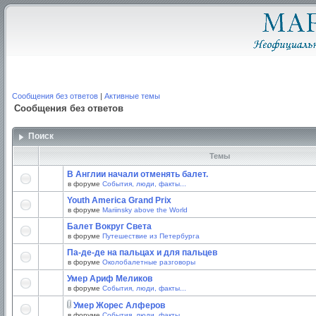
Сообщения без ответов
|
Активные темы
Сообщения без ответов
Поиск
Темы
В Англии начали отменять балет.
в форуме
События, люди, факты...
Youth America Grand Prix
в форуме
Mariinsky above the World
Балет Вокруг Света
в форуме
Путешествие из Петербурга
Па-де-де на пальцах и для пальцев
в форуме
Околобалетные разговоры
Умер Ариф Меликов
в форуме
События, люди, факты...
Умер Жорес Алферов
в форуме
События, люди, факты...