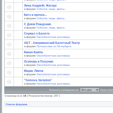
Умер Андрейс Жагарс
в форуме
События, люди, факты...
Китч и прочее...
в форуме
События, люди, факты...
С Днём Рождения
в форуме
События, люди, факты...
Сериал о Балете
в форуме
Околобалетные разговоры
АБТ - Американский Балетный Театр
в форуме
Путешествие из Петербурга
Кинан Кампа
в форуме
Околобалетные разговоры
Осипова и Полунин
в форуме
Околобалетные разговоры
Марис Лиепа
в форуме
Околобалетные разговоры
"Somova Variation"
в форуме
Околобалетные разговоры
Показать сообщения за:
Поле сорт
Страница
1
из
18
[ Результатов поиска: 267 ]
Список форумов