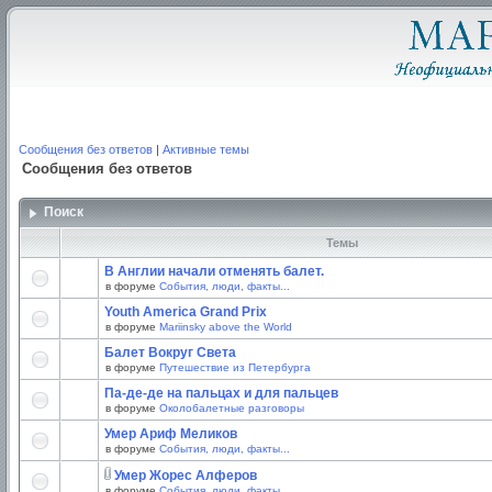
Сообщения без ответов
|
Активные темы
Сообщения без ответов
Поиск
Темы
В Англии начали отменять балет.
в форуме
События, люди, факты...
Youth America Grand Prix
в форуме
Mariinsky above the World
Балет Вокруг Света
в форуме
Путешествие из Петербурга
Па-де-де на пальцах и для пальцев
в форуме
Околобалетные разговоры
Умер Ариф Меликов
в форуме
События, люди, факты...
Умер Жорес Алферов
в форуме
События, люди, факты...