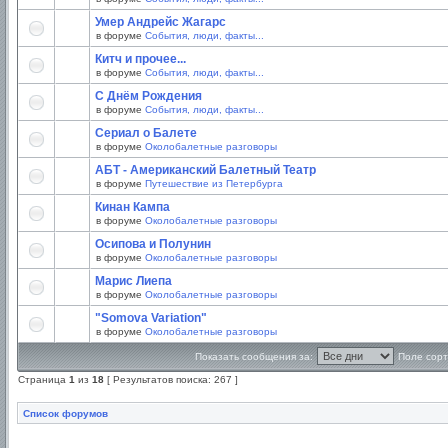
Умер Андрейс Жагарс
в форуме
События, люди, факты...
Китч и прочее...
в форуме
События, люди, факты...
С Днём Рождения
в форуме
События, люди, факты...
Сериал о Балете
в форуме
Околобалетные разговоры
АБТ - Американский Балетный Театр
в форуме
Путешествие из Петербурга
Кинан Кампа
в форуме
Околобалетные разговоры
Осипова и Полунин
в форуме
Околобалетные разговоры
Марис Лиепа
в форуме
Околобалетные разговоры
"Somova Variation"
в форуме
Околобалетные разговоры
Показать сообщения за:
Поле сорт
Страница
1
из
18
[ Результатов поиска: 267 ]
Список форумов