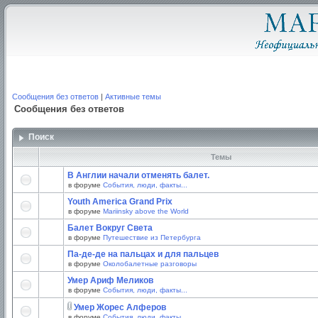
Сообщения без ответов
|
Активные темы
Сообщения без ответов
Поиск
Темы
В Англии начали отменять балет.
в форуме
События, люди, факты...
Youth America Grand Prix
в форуме
Mariinsky above the World
Балет Вокруг Света
в форуме
Путешествие из Петербурга
Па-де-де на пальцах и для пальцев
в форуме
Околобалетные разговоры
Умер Ариф Меликов
в форуме
События, люди, факты...
Умер Жорес Алферов
в форуме
События, люди, факты...