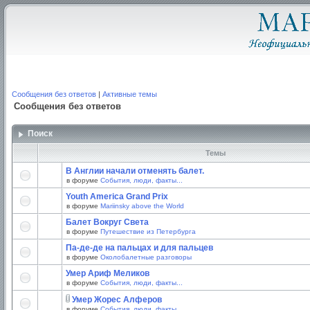
Сообщения без ответов
|
Активные темы
Сообщения без ответов
Поиск
Темы
В Англии начали отменять балет.
в форуме
События, люди, факты...
Youth America Grand Prix
в форуме
Mariinsky above the World
Балет Вокруг Света
в форуме
Путешествие из Петербурга
Па-де-де на пальцах и для пальцев
в форуме
Околобалетные разговоры
Умер Ариф Меликов
в форуме
События, люди, факты...
Умер Жорес Алферов
в форуме
События, люди, факты...