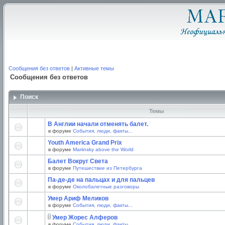
Сообщения без ответов
|
Активные темы
Сообщения без ответов
Поиск
Темы
В Англии начали отменять балет.
в форуме
События, люди, факты...
Youth America Grand Prix
в форуме
Mariinsky above the World
Балет Вокруг Света
в форуме
Путешествие из Петербурга
Па-де-де на пальцах и для пальцев
в форуме
Околобалетные разговоры
Умер Ариф Меликов
в форуме
События, люди, факты...
Умер Жорес Алферов
в форуме
События, люди, факты...