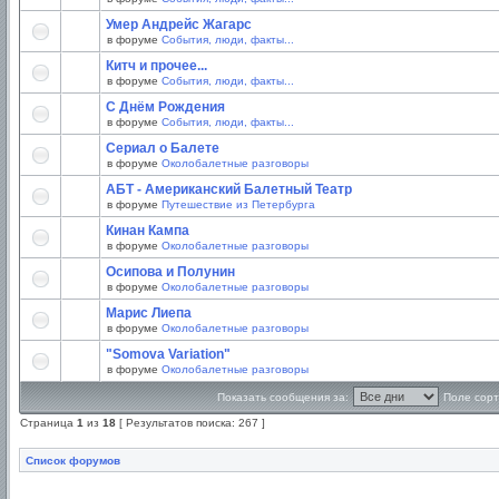
Умер Андрейс Жагарс
в форуме
События, люди, факты...
Китч и прочее...
в форуме
События, люди, факты...
С Днём Рождения
в форуме
События, люди, факты...
Сериал о Балете
в форуме
Околобалетные разговоры
АБТ - Американский Балетный Театр
в форуме
Путешествие из Петербурга
Кинан Кампа
в форуме
Околобалетные разговоры
Осипова и Полунин
в форуме
Околобалетные разговоры
Марис Лиепа
в форуме
Околобалетные разговоры
"Somova Variation"
в форуме
Околобалетные разговоры
Показать сообщения за:
Поле сорт
Страница
1
из
18
[ Результатов поиска: 267 ]
Список форумов