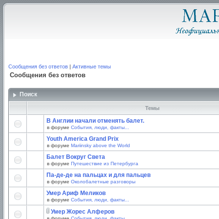
Сообщения без ответов
|
Активные темы
Сообщения без ответов
Поиск
Темы
В Англии начали отменять балет.
в форуме
События, люди, факты...
Youth America Grand Prix
в форуме
Mariinsky above the World
Балет Вокруг Света
в форуме
Путешествие из Петербурга
Па-де-де на пальцах и для пальцев
в форуме
Околобалетные разговоры
Умер Ариф Меликов
в форуме
События, люди, факты...
Умер Жорес Алферов
в форуме
События, люди, факты...