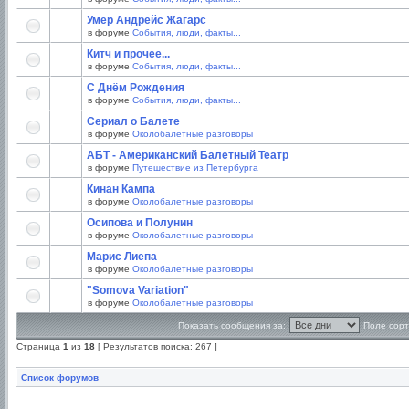
Умер Андрейс Жагарс
в форуме
События, люди, факты...
Китч и прочее...
в форуме
События, люди, факты...
С Днём Рождения
в форуме
События, люди, факты...
Сериал о Балете
в форуме
Околобалетные разговоры
АБТ - Американский Балетный Театр
в форуме
Путешествие из Петербурга
Кинан Кампа
в форуме
Околобалетные разговоры
Осипова и Полунин
в форуме
Околобалетные разговоры
Марис Лиепа
в форуме
Околобалетные разговоры
"Somova Variation"
в форуме
Околобалетные разговоры
Показать сообщения за:
Поле сорт
Страница
1
из
18
[ Результатов поиска: 267 ]
Список форумов