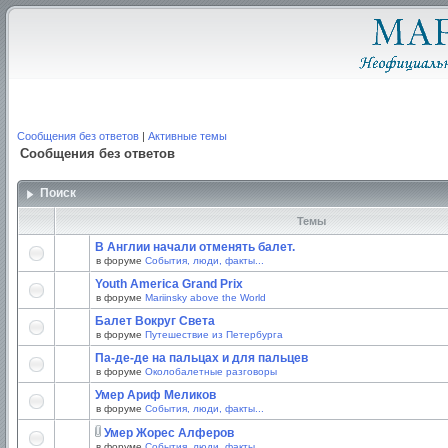
Сообщения без ответов
|
Активные темы
Сообщения без ответов
Поиск
Темы
В Англии начали отменять балет.
в форуме
События, люди, факты...
Youth America Grand Prix
в форуме
Mariinsky above the World
Балет Вокруг Света
в форуме
Путешествие из Петербурга
Па-де-де на пальцах и для пальцев
в форуме
Околобалетные разговоры
Умер Ариф Меликов
в форуме
События, люди, факты...
Умер Жорес Алферов
в форуме
События, люди, факты...