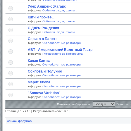
Умер Андрейс Жагарс
в форуме
События, люди, факты...
Китч и прочее...
в форуме
События, люди, факты...
С Днём Рождения
в форуме
События, люди, факты...
Сериал о Балете
в форуме
Околобалетные разговоры
АБТ - Американский Балетный Театр
в форуме
Путешествие из Петербурга
Кинан Кампа
в форуме
Околобалетные разговоры
Осипова и Полунин
в форуме
Околобалетные разговоры
Марис Лиепа
в форуме
Околобалетные разговоры
"Somova Variation"
в форуме
Околобалетные разговоры
Показать сообщения за:
Поле сорт
Страница
1
из
18
[ Результатов поиска: 267 ]
Список форумов