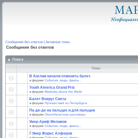
Сообщения без ответов
|
Активные темы
Сообщения без ответов
Поиск
Темы
В Англии начали отменять балет.
в форуме
События, люди, факты...
Youth America Grand Prix
в форуме
Mariinsky above the World
Балет Вокруг Света
в форуме
Путешествие из Петербурга
Па-де-де на пальцах и для пальцев
в форуме
Околобалетные разговоры
Умер Ариф Меликов
в форуме
События, люди, факты...
Умер Жорес Алферов
в форуме
События, люди, факты...