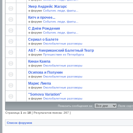
Умер Андрейс Жагарс
в форуме
События, люди, факты...
Китч и прочее...
в форуме
События, люди, факты...
С Днём Рождения
в форуме
События, люди, факты...
Сериал о Балете
в форуме
Околобалетные разговоры
АБТ - Американский Балетный Театр
в форуме
Путешествие из Петербурга
Кинан Кампа
в форуме
Околобалетные разговоры
Осипова и Полунин
в форуме
Околобалетные разговоры
Марис Лиепа
в форуме
Околобалетные разговоры
"Somova Variation"
в форуме
Околобалетные разговоры
Показать сообщения за:
Поле сорт
Страница
1
из
18
[ Результатов поиска: 267 ]
Список форумов