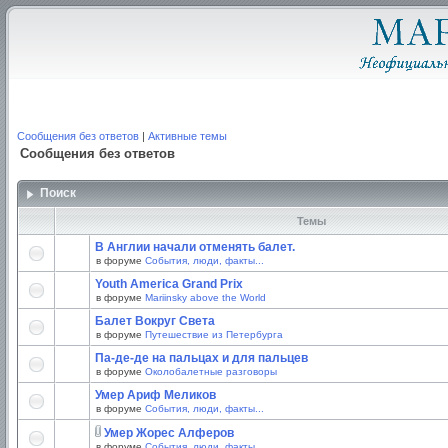
Сообщения без ответов
|
Активные темы
Сообщения без ответов
Поиск
Темы
В Англии начали отменять балет.
в форуме
События, люди, факты...
Youth America Grand Prix
в форуме
Mariinsky above the World
Балет Вокруг Света
в форуме
Путешествие из Петербурга
Па-де-де на пальцах и для пальцев
в форуме
Околобалетные разговоры
Умер Ариф Меликов
в форуме
События, люди, факты...
Умер Жорес Алферов
в форуме
События, люди, факты...