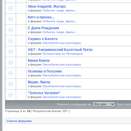
Умер Андрейс Жагарс
в форуме
События, люди, факты...
Китч и прочее...
в форуме
События, люди, факты...
С Днём Рождения
в форуме
События, люди, факты...
Сериал о Балете
в форуме
Околобалетные разговоры
АБТ - Американский Балетный Театр
в форуме
Путешествие из Петербурга
Кинан Кампа
в форуме
Околобалетные разговоры
Осипова и Полунин
в форуме
Околобалетные разговоры
Марис Лиепа
в форуме
Околобалетные разговоры
"Somova Variation"
в форуме
Околобалетные разговоры
Показать сообщения за:
Поле сорт
Страница
1
из
18
[ Результатов поиска: 267 ]
Список форумов