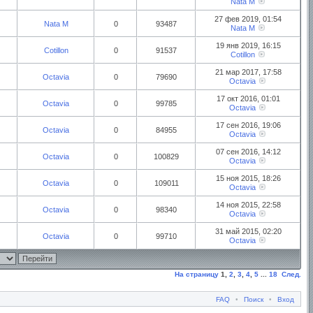
Nata M
27 фев 2019, 01:54
Nata M
0
93487
Nata M
19 янв 2019, 16:15
Cotillon
0
91537
Cotillon
21 мар 2017, 17:58
Octavia
0
79690
Octavia
17 окт 2016, 01:01
Octavia
0
99785
Octavia
17 сен 2016, 19:06
Octavia
0
84955
Octavia
07 сен 2016, 14:12
Octavia
0
100829
Octavia
15 ноя 2015, 18:26
Octavia
0
109011
Octavia
14 ноя 2015, 22:58
Octavia
0
98340
Octavia
31 май 2015, 02:20
Octavia
0
99710
Octavia
На страницу
1
,
2
,
3
,
4
,
5
...
18
След.
FAQ
•
Поиск
•
Вход