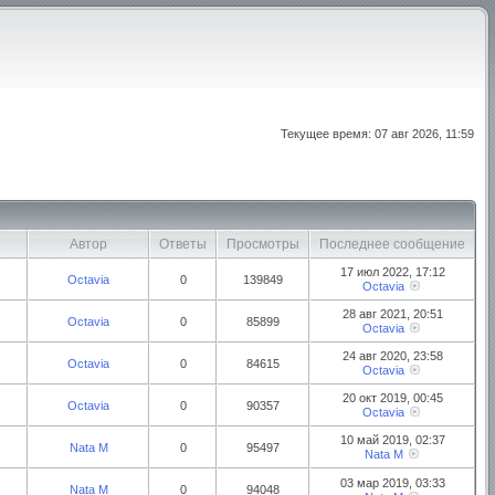
Текущее время: 07 авг 2026, 11:59
Автор
Ответы
Просмотры
Последнее сообщение
17 июл 2022, 17:12
Octavia
0
139849
Octavia
28 авг 2021, 20:51
Octavia
0
85899
Octavia
24 авг 2020, 23:58
Octavia
0
84615
Octavia
20 окт 2019, 00:45
Octavia
0
90357
Octavia
10 май 2019, 02:37
Nata M
0
95497
Nata M
03 мар 2019, 03:33
Nata M
0
94048