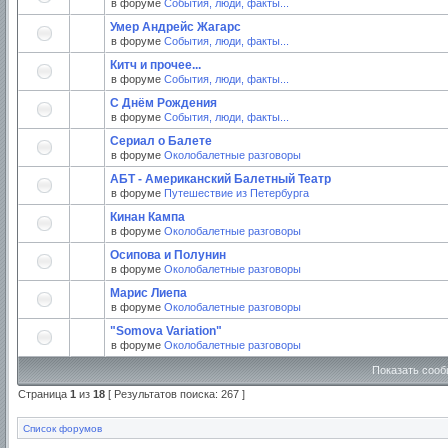
в форуме
События, люди, факты...
Умер Андрейс Жагарс
в форуме
События, люди, факты...
Китч и прочее...
в форуме
События, люди, факты...
С Днём Рождения
в форуме
События, люди, факты...
Сериал о Балете
в форуме
Околобалетные разговоры
АБТ - Американский Балетный Театр
в форуме
Путешествие из Петербурга
Кинан Кампа
в форуме
Околобалетные разговоры
Осипова и Полунин
в форуме
Околобалетные разговоры
Марис Лиепа
в форуме
Околобалетные разговоры
"Somova Variation"
в форуме
Околобалетные разговоры
Показать сооб
Страница
1
из
18
[ Результатов поиска: 267 ]
Список форумов