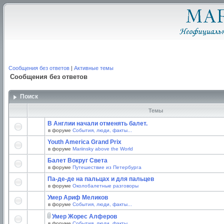
Сообщения без ответов
|
Активные темы
Сообщения без ответов
Поиск
Темы
В Англии начали отменять балет.
в форуме
События, люди, факты...
Youth America Grand Prix
в форуме
Mariinsky above the World
Балет Вокруг Света
в форуме
Путешествие из Петербурга
Па-де-де на пальцах и для пальцев
в форуме
Околобалетные разговоры
Умер Ариф Меликов
в форуме
События, люди, факты...
Умер Жорес Алферов
в форуме
События, люди, факты...