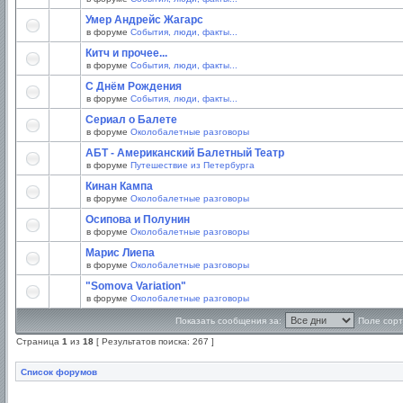
Умер Андрейс Жагарс
в форуме
События, люди, факты...
Китч и прочее...
в форуме
События, люди, факты...
С Днём Рождения
в форуме
События, люди, факты...
Сериал о Балете
в форуме
Околобалетные разговоры
АБТ - Американский Балетный Театр
в форуме
Путешествие из Петербурга
Кинан Кампа
в форуме
Околобалетные разговоры
Осипова и Полунин
в форуме
Околобалетные разговоры
Марис Лиепа
в форуме
Околобалетные разговоры
"Somova Variation"
в форуме
Околобалетные разговоры
Показать сообщения за:
Поле сорт
Страница
1
из
18
[ Результатов поиска: 267 ]
Список форумов