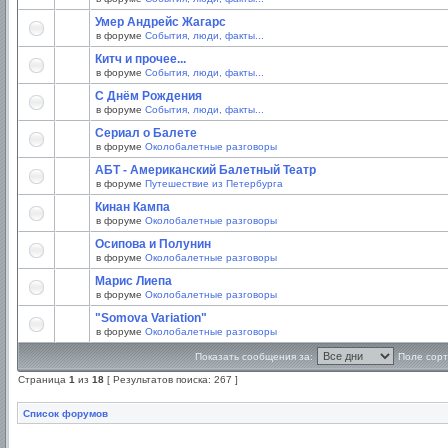
Умер Андрейс Жагарс
в форуме
События, люди, факты...
Китч и прочее...
в форуме
События, люди, факты...
С Днём Рождения
в форуме
События, люди, факты...
Сериал о Балете
в форуме
Околобалетные разговоры
АБТ - Американский Балетный Театр
в форуме
Путешествие из Петербурга
Кинан Кампа
в форуме
Околобалетные разговоры
Осипова и Полунин
в форуме
Околобалетные разговоры
Марис Лиепа
в форуме
Околобалетные разговоры
"Somova Variation"
в форуме
Околобалетные разговоры
Показать сообщения за:
Поле сорт
Страница
1
из
18
[ Результатов поиска: 267 ]
Список форумов