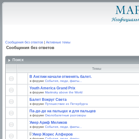
Сообщения без ответов
|
Активные темы
Сообщения без ответов
Поиск
Темы
В Англии начали отменять балет.
в форуме
События, люди, факты...
Youth America Grand Prix
в форуме
Mariinsky above the World
Балет Вокруг Света
в форуме
Путешествие из Петербурга
Па-де-де на пальцах и для пальцев
в форуме
Околобалетные разговоры
Умер Ариф Меликов
в форуме
События, люди, факты...
Умер Жорес Алферов
в форуме
События, люди, факты...