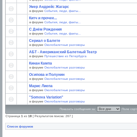
Умер Андрейс Жагарс
в форуме
События, люди, факты...
Китч и прочее...
в форуме
События, люди, факты...
С Днём Рождения
в форуме
События, люди, факты...
Сериал о Балете
в форуме
Околобалетные разговоры
АБТ - Американский Балетный Театр
в форуме
Путешествие из Петербурга
Кинан Кампа
в форуме
Околобалетные разговоры
Осипова и Полунин
в форуме
Околобалетные разговоры
Марис Лиепа
в форуме
Околобалетные разговоры
"Somova Variation"
в форуме
Околобалетные разговоры
Показать сообщения за:
Поле сорт
Страница
1
из
18
[ Результатов поиска: 267 ]
Список форумов