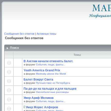
Сообщения без ответов
|
Активные темы
Сообщения без ответов
Поиск
Темы
В Англии начали отменять балет.
в форуме
События, люди, факты...
Youth America Grand Prix
в форуме
Mariinsky above the World
Балет Вокруг Света
в форуме
Путешествие из Петербурга
Па-де-де на пальцах и для пальцев
в форуме
Околобалетные разговоры
Умер Ариф Меликов
в форуме
События, люди, факты...
Умер Жорес Алферов
в форуме
События, люди, факты...