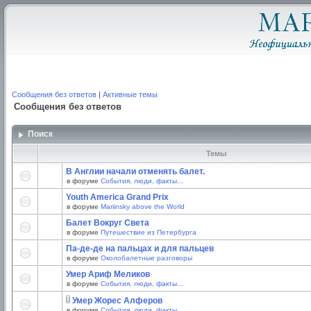
Сообщения без ответов
|
Активные темы
Сообщения без ответов
Поиск
Темы
В Англии начали отменять балет.
в форуме
События, люди, факты...
Youth America Grand Prix
в форуме
Mariinsky above the World
Балет Вокруг Света
в форуме
Путешествие из Петербурга
Па-де-де на пальцах и для пальцев
в форуме
Околобалетные разговоры
Умер Ариф Меликов
в форуме
События, люди, факты...
Умер Жорес Алферов
в форуме
События, люди, факты...