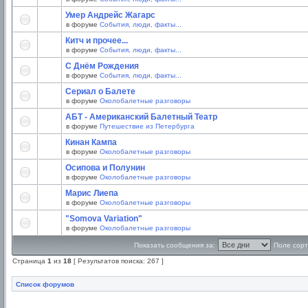
Умер Андрейс Жагарс
в форуме
События, люди, факты...
Китч и прочее...
в форуме
События, люди, факты...
С Днём Рождения
в форуме
События, люди, факты...
Сериал о Балете
в форуме
Околобалетные разговоры
АБТ - Американский Балетный Театр
в форуме
Путешествие из Петербурга
Кинан Кампа
в форуме
Околобалетные разговоры
Осипова и Полунин
в форуме
Околобалетные разговоры
Марис Лиепа
в форуме
Околобалетные разговоры
"Somova Variation"
в форуме
Околобалетные разговоры
Показать сообщения за:
Поле сорт
Страница
1
из
18
[ Результатов поиска: 267 ]
Список форумов