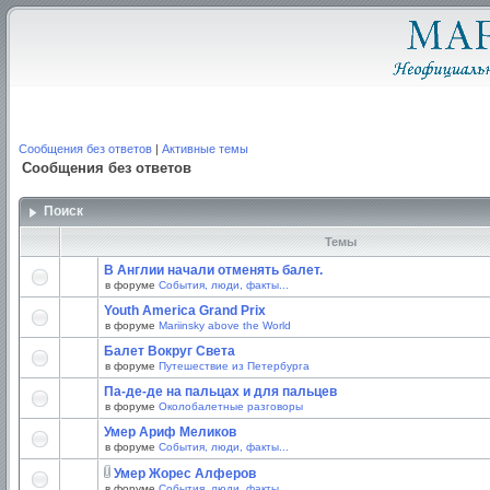
Сообщения без ответов
|
Активные темы
Сообщения без ответов
Поиск
Темы
В Англии начали отменять балет.
в форуме
События, люди, факты...
Youth America Grand Prix
в форуме
Mariinsky above the World
Балет Вокруг Света
в форуме
Путешествие из Петербурга
Па-де-де на пальцах и для пальцев
в форуме
Околобалетные разговоры
Умер Ариф Меликов
в форуме
События, люди, факты...
Умер Жорес Алферов
в форуме
События, люди, факты...