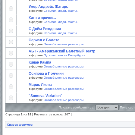
Умер Андрейс Жагарс
в форуме
События, люди, факты...
Китч и прочее...
в форуме
События, люди, факты...
С Днём Рождения
в форуме
События, люди, факты...
Сериал о Балете
в форуме
Околобалетные разговоры
АБТ - Американский Балетный Театр
в форуме
Путешествие из Петербурга
Кинан Кампа
в форуме
Околобалетные разговоры
Осипова и Полунин
в форуме
Околобалетные разговоры
Марис Лиепа
в форуме
Околобалетные разговоры
"Somova Variation"
в форуме
Околобалетные разговоры
Показать сообщения за:
Поле сорт
Страница
1
из
18
[ Результатов поиска: 267 ]
Список форумов