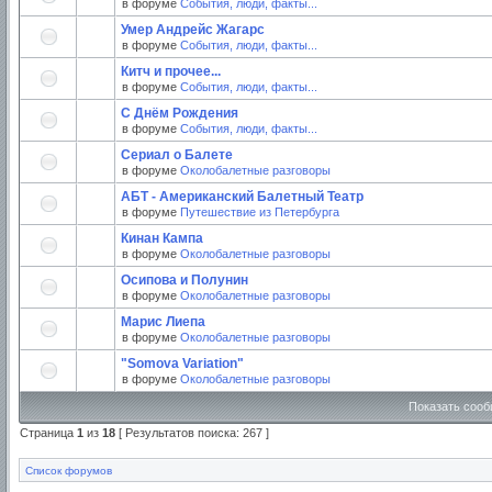
в форуме
События, люди, факты...
Умер Андрейс Жагарс
в форуме
События, люди, факты...
Китч и прочее...
в форуме
События, люди, факты...
С Днём Рождения
в форуме
События, люди, факты...
Сериал о Балете
в форуме
Околобалетные разговоры
АБТ - Американский Балетный Театр
в форуме
Путешествие из Петербурга
Кинан Кампа
в форуме
Околобалетные разговоры
Осипова и Полунин
в форуме
Околобалетные разговоры
Марис Лиепа
в форуме
Околобалетные разговоры
"Somova Variation"
в форуме
Околобалетные разговоры
Показать сооб
Страница
1
из
18
[ Результатов поиска: 267 ]
Список форумов