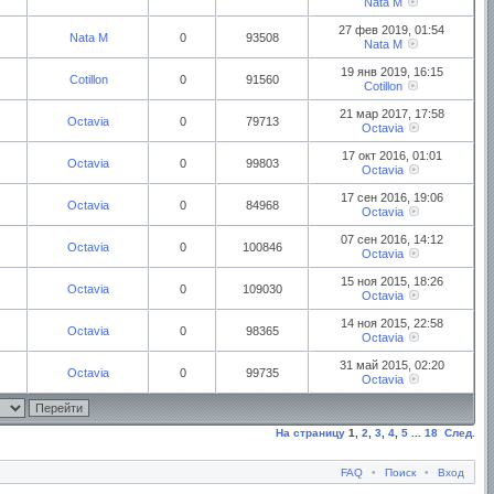
Nata M
27 фев 2019, 01:54
Nata M
0
93508
Nata M
19 янв 2019, 16:15
Cotillon
0
91560
Cotillon
21 мар 2017, 17:58
Octavia
0
79713
Octavia
17 окт 2016, 01:01
Octavia
0
99803
Octavia
17 сен 2016, 19:06
Octavia
0
84968
Octavia
07 сен 2016, 14:12
Octavia
0
100846
Octavia
15 ноя 2015, 18:26
Octavia
0
109030
Octavia
14 ноя 2015, 22:58
Octavia
0
98365
Octavia
31 май 2015, 02:20
Octavia
0
99735
Octavia
На страницу
1
,
2
,
3
,
4
,
5
...
18
След.
FAQ
•
Поиск
•
Вход