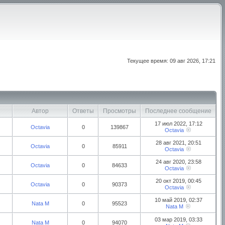
Текущее время: 09 авг 2026, 17:21
Автор
Ответы
Просмотры
Последнее сообщение
17 июл 2022, 17:12
Octavia
0
139867
Octavia
28 авг 2021, 20:51
Octavia
0
85911
Octavia
24 авг 2020, 23:58
Octavia
0
84633
Octavia
20 окт 2019, 00:45
Octavia
0
90373
Octavia
10 май 2019, 02:37
Nata M
0
95523
Nata M
03 мар 2019, 03:33
Nata M
0
94070