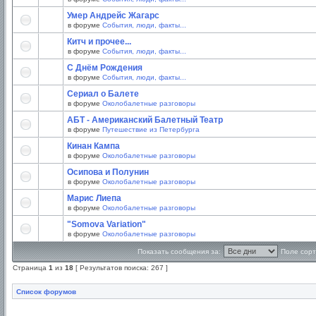
Умер Андрейс Жагарс
в форуме
События, люди, факты...
Китч и прочее...
в форуме
События, люди, факты...
С Днём Рождения
в форуме
События, люди, факты...
Сериал о Балете
в форуме
Околобалетные разговоры
АБТ - Американский Балетный Театр
в форуме
Путешествие из Петербурга
Кинан Кампа
в форуме
Околобалетные разговоры
Осипова и Полунин
в форуме
Околобалетные разговоры
Марис Лиепа
в форуме
Околобалетные разговоры
"Somova Variation"
в форуме
Околобалетные разговоры
Показать сообщения за:
Поле сорт
Страница
1
из
18
[ Результатов поиска: 267 ]
Список форумов