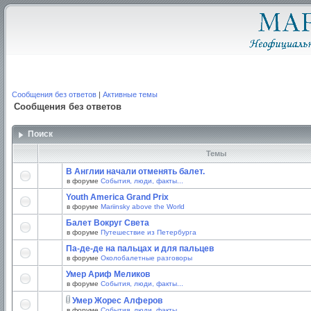
Сообщения без ответов
|
Активные темы
Сообщения без ответов
Поиск
Темы
В Англии начали отменять балет.
в форуме
События, люди, факты...
Youth America Grand Prix
в форуме
Mariinsky above the World
Балет Вокруг Света
в форуме
Путешествие из Петербурга
Па-де-де на пальцах и для пальцев
в форуме
Околобалетные разговоры
Умер Ариф Меликов
в форуме
События, люди, факты...
Умер Жорес Алферов
в форуме
События, люди, факты...