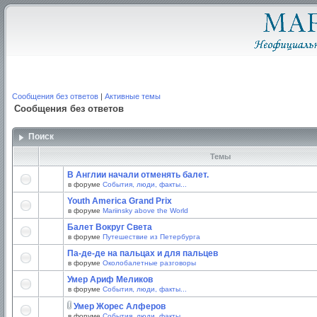
Сообщения без ответов
|
Активные темы
Сообщения без ответов
Поиск
Темы
В Англии начали отменять балет.
в форуме
События, люди, факты...
Youth America Grand Prix
в форуме
Mariinsky above the World
Балет Вокруг Света
в форуме
Путешествие из Петербурга
Па-де-де на пальцах и для пальцев
в форуме
Околобалетные разговоры
Умер Ариф Меликов
в форуме
События, люди, факты...
Умер Жорес Алферов
в форуме
События, люди, факты...