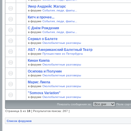
Умер Андрейс Жагарс
в форуме
События, люди, факты...
Китч и прочее...
в форуме
События, люди, факты...
С Днём Рождения
в форуме
События, люди, факты...
Сериал о Балете
в форуме
Околобалетные разговоры
АБТ - Американский Балетный Театр
в форуме
Путешествие из Петербурга
Кинан Кампа
в форуме
Околобалетные разговоры
Осипова и Полунин
в форуме
Околобалетные разговоры
Марис Лиепа
в форуме
Околобалетные разговоры
"Somova Variation"
в форуме
Околобалетные разговоры
Показать сообщения за:
Поле сорт
Страница
1
из
18
[ Результатов поиска: 267 ]
Список форумов