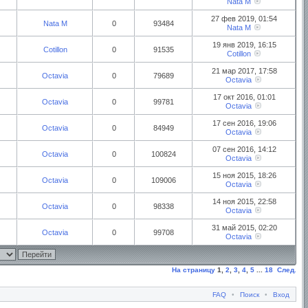
Nata M
27 фев 2019, 01:54
Nata M
0
93484
Nata M
19 янв 2019, 16:15
Cotillon
0
91535
Cotillon
21 мар 2017, 17:58
Octavia
0
79689
Octavia
17 окт 2016, 01:01
Octavia
0
99781
Octavia
17 сен 2016, 19:06
Octavia
0
84949
Octavia
07 сен 2016, 14:12
Octavia
0
100824
Octavia
15 ноя 2015, 18:26
Octavia
0
109006
Octavia
14 ноя 2015, 22:58
Octavia
0
98338
Octavia
31 май 2015, 02:20
Octavia
0
99708
Octavia
На страницу
1
,
2
,
3
,
4
,
5
...
18
След.
FAQ
•
Поиск
•
Вход