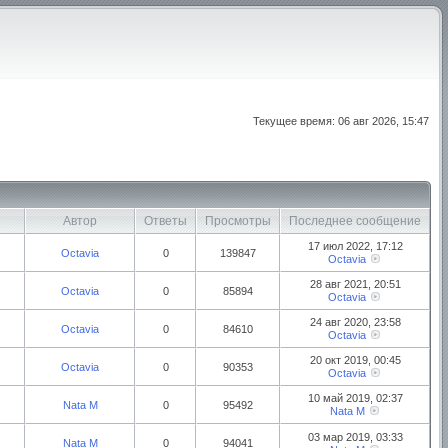
Текущее время: 06 авг 2026, 15:47
Автор
Ответы
Просмотры
Последнее сообщение
17 июл 2022, 17:12
Octavia
0
139847
Octavia
28 авг 2021, 20:51
Octavia
0
85894
Octavia
24 авг 2020, 23:58
Octavia
0
84610
Octavia
20 окт 2019, 00:45
Octavia
0
90353
Octavia
10 май 2019, 02:37
Nata M
0
95492
Nata M
03 мар 2019, 03:33
Nata M
0
94041