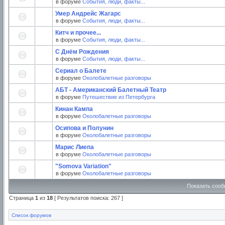
в форуме
События, люди, факты...
Умер Андрейс Жагарс
в форуме
События, люди, факты...
Китч и прочее...
в форуме
События, люди, факты...
С Днём Рождения
в форуме
События, люди, факты...
Сериал о Балете
в форуме
Околобалетные разговоры
АБТ - Американский Балетный Театр
в форуме
Путешествие из Петербурга
Кинан Кампа
в форуме
Околобалетные разговоры
Осипова и Полунин
в форуме
Околобалетные разговоры
Марис Лиепа
в форуме
Околобалетные разговоры
"Somova Variation"
в форуме
Околобалетные разговоры
Показать сооб
Страница
1
из
18
[ Результатов поиска: 267 ]
Список форумов