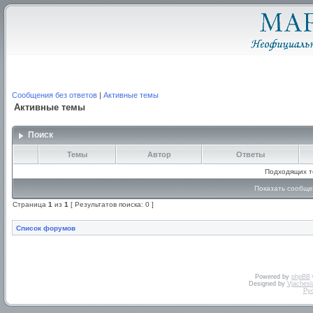
Сообщения без ответов
|
Активные темы
Активные темы
Поиск
Темы
Автор
Ответы
Подходящих т
Показать сообще
Страница
1
из
1
[ Результатов поиска: 0 ]
Список форумов
Powered by
phpBB
Designed by
Vjachesl
Ру