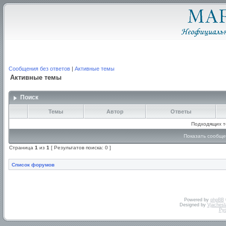
Сообщения без ответов
|
Активные темы
Активные темы
Поиск
Темы
Автор
Ответы
Подходящих т
Показать сообще
Страница
1
из
1
[ Результатов поиска: 0 ]
Список форумов
Powered by
phpBB
Designed by
Vjachesl
Ру