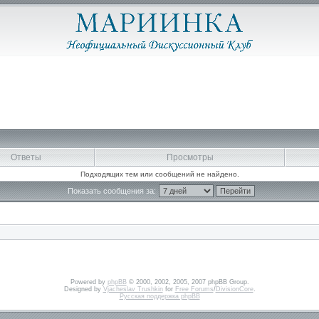
Ответы
Просмотры
Подходящих тем или сообщений не найдено.
Показать сообщения за:
Powered by
phpBB
© 2000, 2002, 2005, 2007 phpBB Group.
Designed by
Vjacheslav Trushkin
for
Free Forums
/
DivisionCore
.
Русская поддержка phpBB