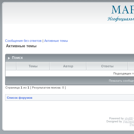
Сообщения без ответов
|
Активные темы
Активные темы
Поиск
Темы
Автор
Ответы
Подходящих т
Показать сообще
Страница
1
из
1
[ Результатов поиска: 0 ]
Список форумов
Powered by
phpBB
Designed by
Vjachesl
Ру