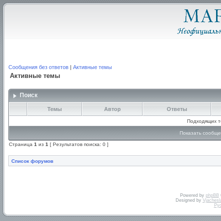
Сообщения без ответов
|
Активные темы
Активные темы
Поиск
Темы
Автор
Ответы
Подходящих т
Показать сообще
Страница
1
из
1
[ Результатов поиска: 0 ]
Список форумов
Powered by
phpBB
Designed by
Vjachesl
Ру