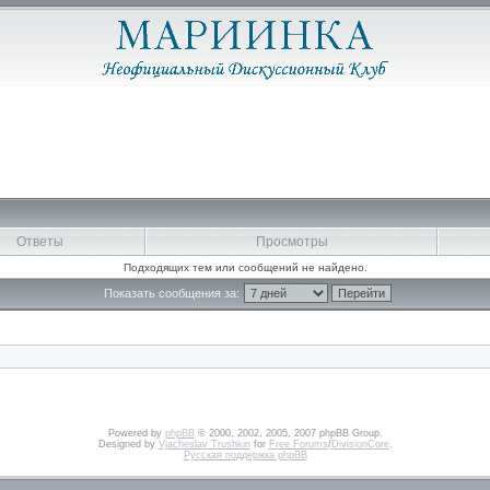
Ответы
Просмотры
Подходящих тем или сообщений не найдено.
Показать сообщения за:
Powered by
phpBB
© 2000, 2002, 2005, 2007 phpBB Group.
Designed by
Vjacheslav Trushkin
for
Free Forums
/
DivisionCore
.
Русская поддержка phpBB