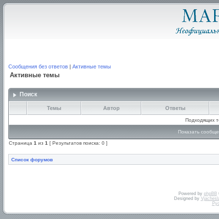
Сообщения без ответов
|
Активные темы
Активные темы
Поиск
Темы
Автор
Ответы
Подходящих т
Показать сообще
Страница
1
из
1
[ Результатов поиска: 0 ]
Список форумов
Powered by
phpBB
Designed by
Vjachesl
Ру