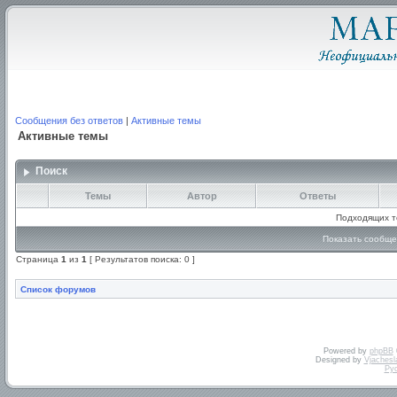
Сообщения без ответов
|
Активные темы
Активные темы
Поиск
Темы
Автор
Ответы
Подходящих т
Показать сообще
Страница
1
из
1
[ Результатов поиска: 0 ]
Список форумов
Powered by
phpBB
Designed by
Vjachesl
Ру