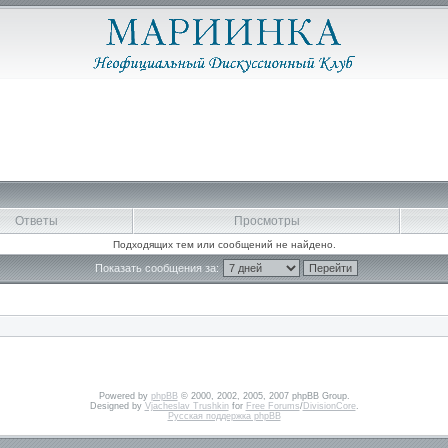
Ответы
Просмотры
Подходящих тем или сообщений не найдено.
Показать сообщения за:
Powered by
phpBB
© 2000, 2002, 2005, 2007 phpBB Group.
Designed by
Vjacheslav Trushkin
for
Free Forums
/
DivisionCore
.
Русская поддержка phpBB