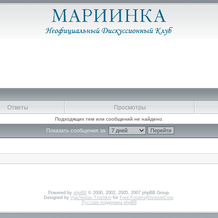
Ответы
Просмотры
Подходящих тем или сообщений не найдено.
Показать сообщения за:
Powered by
phpBB
© 2000, 2002, 2005, 2007 phpBB Group.
Designed by
Vjacheslav Trushkin
for
Free Forums
/
DivisionCore
.
Русская поддержка phpBB